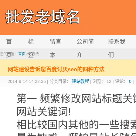
首
标
留言
公司简
联系我
您的位置：
页
首页
>> 方法
签
本
介
们
网站建设告诉您百度讨厌seo的四种方法
2014-9-14 14:22:35
|
分类目录：
建站教程
|
浏览：
12
|
评论：
0
|
第一 频繁修改网站标题
网站关键词!
相比较国内其他的一些搜