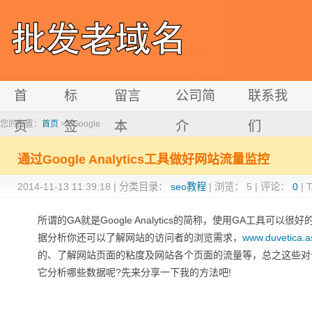
首
标
留言
公司简
联系我
您的位置：
页
首页
>> Google
签
本
介
们
通过Google Analytics工具做好网站流量监控
2014-11-13 11:39:18
|
分类目录：
seo教程
|
浏览：
5
|
评论：
0
|
所谓的GA就是Google Analytics的简称，使用GA工
据分析你还可以了解网站的访问者的浏览需求，
www.duvetica.a
的、了解网站页面的粘度及网站各个页面的流量等，总之这些对于
它分析哪些数据呢?先来分享一下我的方法吧!