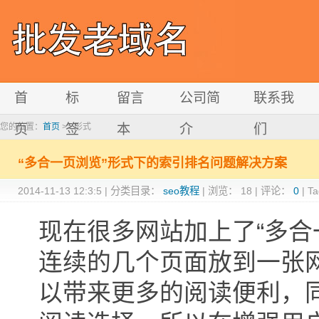
首
标
留言
公司简
联系我
您的位置：
页
首页
>> 形式
签
本
介
们
“多合一页浏览”形式下的索引排名问题解决方案
2014-11-13 12:3:5
|
分类目录：
seo教程
|
浏览：
18
|
评论：
0
|
T
现在很多网站加上了“多合
连续的几个页面放到一张
以带来更多的阅读便利，