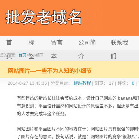
首
标
留言
公司简
联系我
您的位置：
页
首页
>> 小细节
签
本
介
们
网站图片—一些不为人知的小细节
2014-8-27 13:43:35
|
分类目录：
建站教程
|
浏览：
17
|
评论：
0
|
有些建站的新站长往往会节约成本，设计自己网站的 banan
有意识到：平面设计虽然和网站设计的原理差不多，但还是有出
的人才去完成年这个任务。
网站图片和平面图片不同的地方在于：网站图片具有很强的即时
了图片存在的意义。换句话说，就是：网站图片的竞争“很激烈