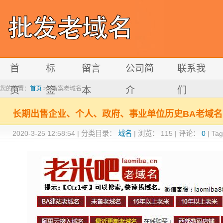
首
标
留言
公司简
联系我
您的位置：
页
首页
>> 备案老域名
签
本
介
们
长期出售企业、个人、政府、事业单位历史BA老域名
2020-3-25 12:58:54
|
分类目录：
域名
|
浏览：
115
|
评论：
0
|
Ta